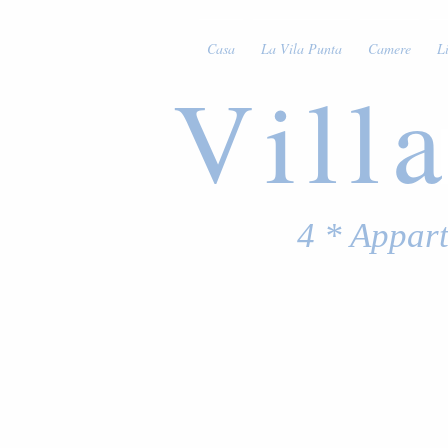
Casa
La Vila Punta
Camere
Li
Vill
4 * Appart